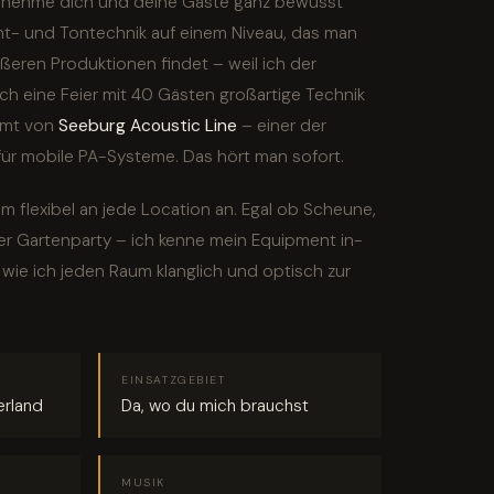
 nehme dich und deine Gäste ganz bewusst
cht- und Tontechnik auf einem Niveau, das man
ößeren Produktionen findet – weil ich der
h eine Feier mit 40 Gästen großartige Technik
mmt von
Seeburg Acoustic Line
– einer der
für mobile PA-Systeme. Das hört man sofort.
m flexibel an jede Location an. Egal ob Scheune,
der Gartenparty – ich kenne mein Equipment in-
wie ich jeden Raum klanglich und optisch zur
EINSATZGEBIET
erland
Da, wo du mich brauchst
MUSIK