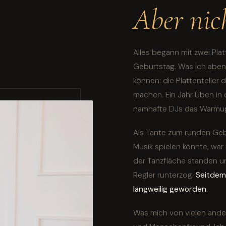
Aber nich
Alles begann mit zwei Pla
Geburtstag. Was ich abend
können: die Plattenteller
machen. Ein Jahr Üben in 
namhafte DJs das Warmup 
Als Tante zum runden Geb
Musik spielen könnte, war
der Tanzfläche standen un
Regler runterzog.
Seitdem 
langweilig geworden.
Was mich von vielen ander