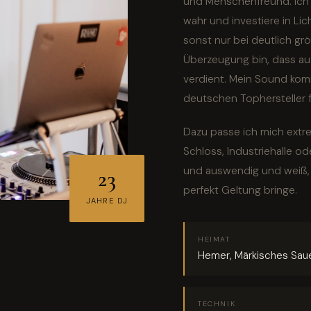
und Menschenfreund. Ich
wahr und investiere in Li
sonst nur bei deutlich gr
Überzeugung bin, dass auc
verdient. Mein Sound ko
deutschen Tophersteller 
Dazu passe ich mich extre
Schloss, Industriehalle o
und auswendig und weiß, 
23
perfekt Geltung bringe.
JAHRE DJ
HEIMAT
Hemer, Märkisches Sau
TECHNIK