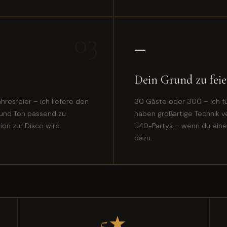
03
—
Dein Grund zu fei
resfeier – ich liefere den
30 Gäste oder 300 – ich füh
 und Ton passend zu
haben großartige Technik ve
on zur Disco wird.
Ü40-Partys – wenn du einen
dazu.
5★